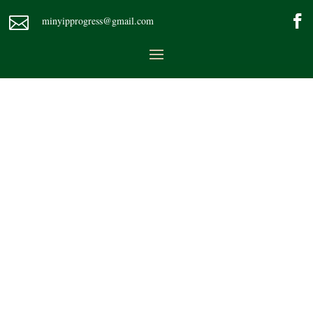

minyipprogress@gmail.com